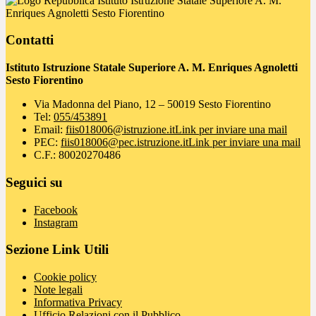
Istituto Istruzione Statale Superiore A. M.
Enriques Agnoletti Sesto Fiorentino
Contatti
Istituto Istruzione Statale Superiore A. M. Enriques Agnoletti
Sesto Fiorentino
Via Madonna del Piano, 12 – 50019 Sesto Fiorentino
Tel:
055/453891
Email:
fiis018006@istruzione.it
Link per inviare una mail
PEC:
fiis018006@pec.istruzione.it
Link per inviare una mail
C.F.: 80020270486
Seguici su
Facebook
Instagram
Sezione Link Utili
Cookie policy
Note legali
Informativa Privacy
Ufficio Relazioni con il Pubblico