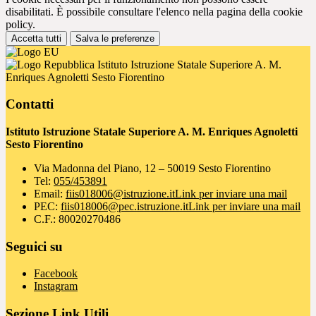
disabilitati. È possibile consultare l'elenco nella pagina della cookie
policy.
Accetta tutti
Salva le preferenze
Istituto Istruzione Statale Superiore A. M.
Enriques Agnoletti Sesto Fiorentino
Contatti
Istituto Istruzione Statale Superiore A. M. Enriques Agnoletti
Sesto Fiorentino
Via Madonna del Piano, 12 – 50019 Sesto Fiorentino
Tel:
055/453891
Email:
fiis018006@istruzione.it
Link per inviare una mail
PEC:
fiis018006@pec.istruzione.it
Link per inviare una mail
C.F.: 80020270486
Seguici su
Facebook
Instagram
Sezione Link Utili