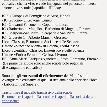
educative che ha visto e vede impegnate nel percorso di ricerca-
azione nove scuole (capofila dell’Idea):
ISIS «Europa» di Pomigliano d’Arco, Napoli
«IC Govone» di Govone, Cuneo
IC «Giovanni Falcone» di Copertino, Lecce
IC «Barberino di Mugello», Barberino di Mugello, Firenze
IC «Scarperia-San Piero», Scarperia e San Piero, Firenze
IC «Grosseto 1 – Alberto Manzi», Grosseto
Liceo Classico, Economico Sociale e delle Scienze
Umane «Vincenzo Monti» di Cesena, Forlì-Cesena
Liceo Scientifico, Classico, Linguistico e delle Scienze
Umane «Enrico Fermi» di Cecina, Livorno
IIS «Anna Maria Enriques Agnoletti», Sesto Fiorentino, Firenze
(Le prime tre scuole sono anche scuole polo regionali
di Avanguardie educative).
Sono due gli «
orizzonti di riferimento
» del Manifesto di
Avanguardie educative ai quali si richiama nello specifico l'Idea
«Laboratori del Sapere»:
Trasformare il modello trasmissivo della scuola
Riconnettere i saperi della scuola e i saperi della società della
conoscenza