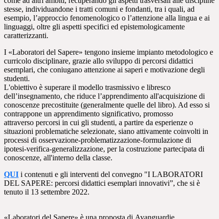
come ad altri ambiti, recuperando gli aspetti trasversali alle discipline
stesse, individuandone i tratti comuni e fondanti, tra i quali, ad
esempio, l’approccio fenomenologico o l’attenzione alla lingua e ai
linguaggi, oltre gli aspetti specifici ed epistemologicamente
caratterizzanti.
I «Laboratori del Sapere» tengono insieme impianto metodologico e
curricolo disciplinare, grazie allo sviluppo di percorsi didattici
esemplari, che coniugano attenzione ai saperi e motivazione degli
studenti.
L'obiettivo è superare il modello trasmissivo e libresco
dell’insegnamento, che riduce l’apprendimento all'acquisizione di
conoscenze precostituite (generalmente quelle del libro). Ad esso si
contrappone un apprendimento significativo, promosso
attraverso percorsi in cui gli studenti, a partire da esperienze o
situazioni problematiche selezionate, siano attivamente coinvolti in
processi di osservazione-problematizzazione-formulazione di
ipotesi-verifica-generalizzazione, per la costruzione partecipata di
conoscenze, all'interno della classe.
QUI
i contenuti e gli interventi del
convegno "I LABORATORI
DEL SAPERE: percorsi didattici esemplari innovativi”, che si è
tenuto il 13 settembre 2022.
«Laboratori del Sapere» è una proposta di Avanguardie