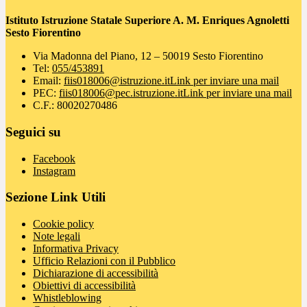
Istituto Istruzione Statale Superiore A. M. Enriques Agnoletti
Sesto Fiorentino
Via Madonna del Piano, 12 – 50019 Sesto Fiorentino
Tel:
055/453891
Email:
fiis018006@istruzione.it
Link per inviare una mail
PEC:
fiis018006@pec.istruzione.it
Link per inviare una mail
C.F.: 80020270486
Seguici su
Facebook
Instagram
Sezione Link Utili
Cookie policy
Note legali
Informativa Privacy
Ufficio Relazioni con il Pubblico
Dichiarazione di accessibilità
Obiettivi di accessibilità
Whistleblowing