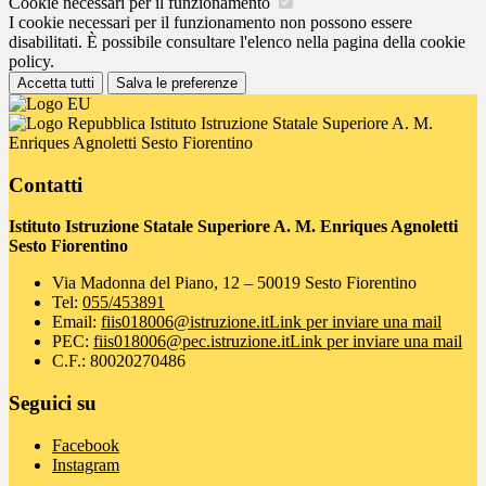
Cookie necessari per il funzionamento
I cookie necessari per il funzionamento non possono essere
disabilitati. È possibile consultare l'elenco nella pagina della cookie
policy.
Accetta tutti
Salva le preferenze
Istituto Istruzione Statale Superiore A. M.
Enriques Agnoletti Sesto Fiorentino
Contatti
Istituto Istruzione Statale Superiore A. M. Enriques Agnoletti
Sesto Fiorentino
Via Madonna del Piano, 12 – 50019 Sesto Fiorentino
Tel:
055/453891
Email:
fiis018006@istruzione.it
Link per inviare una mail
PEC:
fiis018006@pec.istruzione.it
Link per inviare una mail
C.F.: 80020270486
Seguici su
Facebook
Instagram