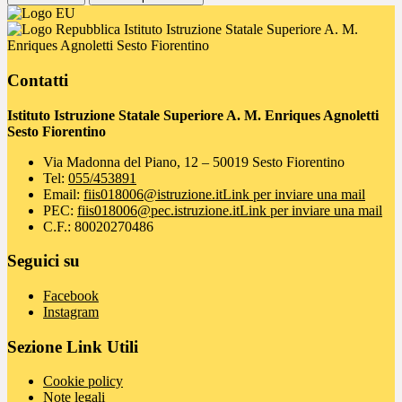
Istituto Istruzione Statale Superiore A. M.
Enriques Agnoletti Sesto Fiorentino
Contatti
Istituto Istruzione Statale Superiore A. M. Enriques Agnoletti
Sesto Fiorentino
Via Madonna del Piano, 12 – 50019 Sesto Fiorentino
Tel:
055/453891
Email:
fiis018006@istruzione.it
Link per inviare una mail
PEC:
fiis018006@pec.istruzione.it
Link per inviare una mail
C.F.: 80020270486
Seguici su
Facebook
Instagram
Sezione Link Utili
Cookie policy
Note legali