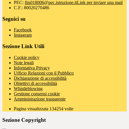
PEC:
fiis018006@pec.istruzione.it
Link per inviare una mail
C.F.: 80020270486
Seguici su
Facebook
Instagram
Sezione Link Utili
Cookie policy
Note legali
Informativa Privacy
Ufficio Relazioni con il Pubblico
Dichiarazione di accessibilità
Obiettivi di accessibilità
Whistleblowing
Gestione consensi cookie
Amministrazione trasparente
Pagina visualizzata
134254
volte
Sezione Copyright