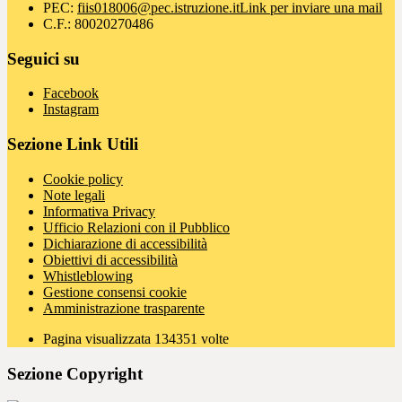
PEC:
fiis018006@pec.istruzione.it
Link per inviare una mail
C.F.: 80020270486
Seguici su
Facebook
Instagram
Sezione Link Utili
Cookie policy
Note legali
Informativa Privacy
Ufficio Relazioni con il Pubblico
Dichiarazione di accessibilità
Obiettivi di accessibilità
Whistleblowing
Gestione consensi cookie
Amministrazione trasparente
Pagina visualizzata
134351
volte
Sezione Copyright