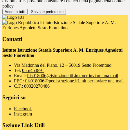
disabilitati. È possibile consultare l'elenco nella pagina della cookie
policy.
Accetta tutti
Salva le preferenze
Istituto Istruzione Statale Superiore A. M.
Enriques Agnoletti Sesto Fiorentino
Contatti
Istituto Istruzione Statale Superiore A. M. Enriques Agnoletti
Sesto Fiorentino
Via Madonna del Piano, 12 – 50019 Sesto Fiorentino
Tel:
055/453891
Email:
fiis018006@istruzione.it
Link per inviare una mail
PEC:
fiis018006@pec.istruzione.it
Link per inviare una mail
C.F.: 80020270486
Seguici su
Facebook
Instagram
Sezione Link Utili