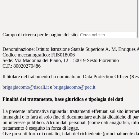
Campo di ricerca per le pagine del sito
Denominazione: Istituto Istruzione Statale Superiore A. M. Enriques A
Codice meccanografico:
FIIS018006
Sede: Via Madonna del Piano, 12 – 50019 Sesto Fiorentino
C.F.: 80020270486
Il titolare del trattamento ha nominato un Data Protection Officer (Resp
brigagiacomo@tiscali.it
e
brigagiacomo@pec.it
Finalità del trattamento, base giuridica e tipologia dei dati
La presente informativa riguarda i trattamenti effettuati sul sito interne
immagini e lo farà al solo fine di documentare attività didattiche di pa
un interesse pubblico. Alcuni dati personali (come dati anagrafici, inf
trattamento è eseguito in forza di legge.
Ove presenti form di contatto, i dati del richiedente (principalmente dat