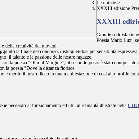
Le notizie
>
XXXIII edizione Pre
XXXIII edizi
Grande soddisfazione p
Poesia Mario Luzi, s
 e della creatività dei giovani.
giunto la finale del concorso, distinguendosi per sensibilità espressiva, o
no, il talento e la passione delle nostre ragazze.
con la poesia "Oltre il Margine", il secondo posto è stato conquistato 
con la poesia "Dove la distanza fiorisce"
e merito il nostro liceo in una manifestazione di così alto profilo cult
kie necessari al funzionamento ed utili alle finalità illustrate nella
COO
attaforma e non è possibile disabilitarli.