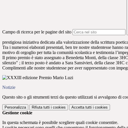
Campo di ricerca per le pagine del sito
prestigiosa iniziativa dedicata alla valorizzazione della scrittura poetica
Tra i numerosi elaborati presentati, ben tre nostre studentesse hanno rag
motivo di orgoglio per tutta la comunità scolastica e testimonia l’impeg
Il primo premio è stato assegnato a Benedetta Monti, della classe 3HC 
silenzio" ; il terzo posto è andato a Sara Sansivieri, della classe 3HC 
Complimenti alle nostre studentesse per aver rappresentato con impegno 
Notizie
Questo sito o gli strumenti terzi da questo utilizzati si avvalgono di coo
Personalizza
Rifiuta tutti
i cookies
Accetta tutti
i cookies
Gestione cookie
In questa schermata è possibile scegliere quali cookie consentire.
I cookie necessari sono quelli che consentono il funzionamento della pi