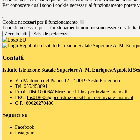
Per conoscere quali sono i cookie necessari al funzionamento potete v
Cookie necessari per il funzionamento
I cookie necessari per il funzionamento non possono essere disabilitati.
Accetta tutti
Salva le preferenze
Istituto Istruzione Statale Superiore A. M. Enriqu
Contatti
Istituto Istruzione Statale Superiore A. M. Enriques Agnoletti Se
Via Madonna del Piano, 12 – 50019 Sesto Fiorentino
Tel:
055/453891
Email:
fiis018006@istruzione.it
Link per inviare una mail
PEC:
fiis018006@pec.istruzione.it
Link per inviare una mail
C.F.: 80020270486
Seguici su
Facebook
Instagram