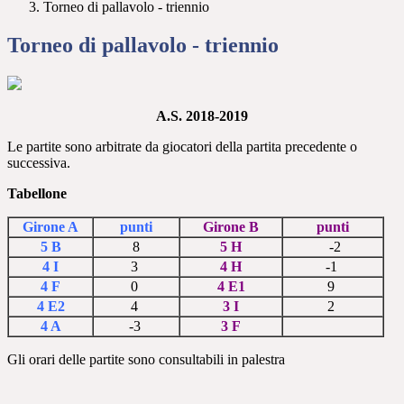
Torneo di pallavolo - triennio
Torneo di pallavolo - triennio
A.S. 2018-2019
Le partite sono arbitrate da giocatori della partita precedente o
successiva.
Tabellone
Girone A
punti
Girone B
punti
5 B
8
5 H
-2
4 I
3
4 H
-1
4 F
0
4 E1
9
4 E2
4
3 I
2
4 A
-3
3 F
Gli orari delle partite sono consultabili in palestra