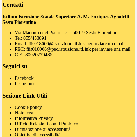
Contatti
Istituto Istruzione Statale Superiore A. M. Enriques Agnoletti
Sesto Fiorentino
Via Madonna del Piano, 12 – 50019 Sesto Fiorentino
Tel:
055/453891
Email:
fiis018006@istruzione.it
Link per inviare una mail
PEC:
fiis018006@pec.istruzione.it
Link per inviare una mail
C.F.: 80020270486
Seguici su
Facebook
Instagram
Sezione Link Utili
Cookie policy
Note legali
Informativa Privacy
Ufficio Relazioni con il Pubblico
Dichiarazione di accessibilità
Obiettivi di accessibilità