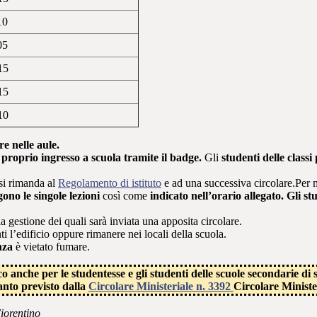
10
05
15
15
10
re nelle aule.
l proprio ingresso a
scuola tramite il badge.
Gli
studenti delle classi
si rimanda al
Regolamento di istituto
e ad una successiva circolare.Per m
gono le singole lezioni
così come
indicato nell’orario allegato. Gli 
 la gestione dei quali sarà inviata una apposita circolare.
ti l’edificio oppure rimanere nei locali della scuola.
nza
è vietato fumare.
co anche per le
studentesse e gli studenti delle scuole secondarie di
nto previsto dalla
Circolare Ministeriale n. 3392
Circolare Ministe
Fiorentino