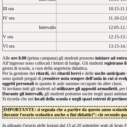
III ora
10.15-11.
IV ora
11.10-12.
Intervallo
12.05-12.
V ora
12.15-13.
VI ora
13.15-14.
Alle
ore 8.00
(prima campana) gli studenti possono
iniziare ad entra
All’ingresso sono collocati i lettori di badge. Gli studenti r
egistrano i
giorni di scuola, a cura della segreteria didattica.
Per la gestione dei
ritardi,
dei
ritardi brevi
e delle
uscite anticipate
sono quindi pregati di p
rendere nota sempre dell’aula in cui si svol
oggetti personali
in quanto le aule saranno occupate da altre classi.
Si invitano tutti gli studenti ad
utilizzare gli appositi armadietti
, per
Durante gli intervalli,
gli studenti potranno uscire negli spazi antistan
Si ricorda che nei
locali della scuola e negli spazi esterni di pertine
IMPORTANTE: si segnala che a partire da questo anno scolasti
durante l'orario scolastico anche a fini didattici”; ciò secondo
qua
In allegato l'orario delle lezioni dal 15 al 20 settembre sede di Sesto 