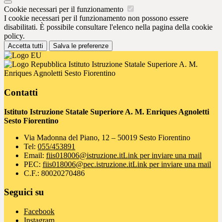
Cookie necessari per il funzionamento
I cookie necessari per il funzionamento non possono essere
disabilitati. È possibile consultare l'elenco nella pagina della cookie
policy.
Accetta tutti
Salva le preferenze
Istituto Istruzione Statale Superiore A. M.
Enriques Agnoletti Sesto Fiorentino
Contatti
Istituto Istruzione Statale Superiore A. M. Enriques Agnoletti
Sesto Fiorentino
Via Madonna del Piano, 12 – 50019 Sesto Fiorentino
Tel:
055/453891
Email:
fiis018006@istruzione.it
Link per inviare una mail
PEC:
fiis018006@pec.istruzione.it
Link per inviare una mail
C.F.: 80020270486
Seguici su
Facebook
Instagram