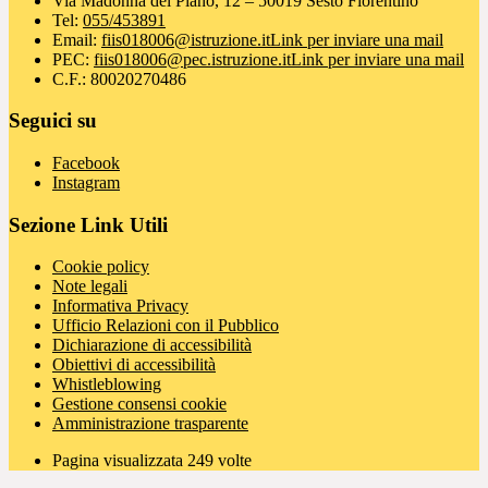
Via Madonna del Piano, 12 – 50019 Sesto Fiorentino
Tel:
055/453891
Email:
fiis018006@istruzione.it
Link per inviare una mail
PEC:
fiis018006@pec.istruzione.it
Link per inviare una mail
C.F.: 80020270486
Seguici su
Facebook
Instagram
Sezione Link Utili
Cookie policy
Note legali
Informativa Privacy
Ufficio Relazioni con il Pubblico
Dichiarazione di accessibilità
Obiettivi di accessibilità
Whistleblowing
Gestione consensi cookie
Amministrazione trasparente
Pagina visualizzata
249
volte