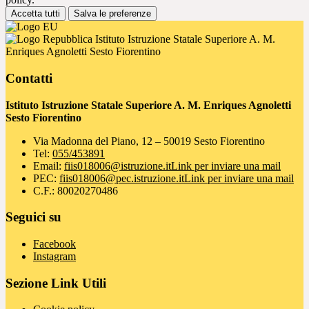
Accetta tutti
Salva le preferenze
Istituto Istruzione Statale Superiore A. M.
Enriques Agnoletti Sesto Fiorentino
Contatti
Istituto Istruzione Statale Superiore A. M. Enriques Agnoletti
Sesto Fiorentino
Via Madonna del Piano, 12 – 50019 Sesto Fiorentino
Tel:
055/453891
Email:
fiis018006@istruzione.it
Link per inviare una mail
PEC:
fiis018006@pec.istruzione.it
Link per inviare una mail
C.F.: 80020270486
Seguici su
Facebook
Instagram
Sezione Link Utili