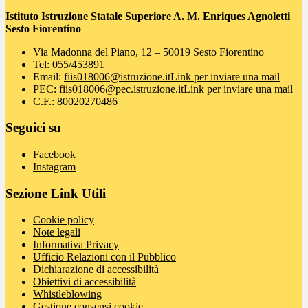
Istituto Istruzione Statale Superiore A. M. Enriques Agnoletti
Sesto Fiorentino
Via Madonna del Piano, 12 – 50019 Sesto Fiorentino
Tel:
055/453891
Email:
fiis018006@istruzione.it
Link per inviare una mail
PEC:
fiis018006@pec.istruzione.it
Link per inviare una mail
C.F.: 80020270486
Seguici su
Facebook
Instagram
Sezione Link Utili
Cookie policy
Note legali
Informativa Privacy
Ufficio Relazioni con il Pubblico
Dichiarazione di accessibilità
Obiettivi di accessibilità
Whistleblowing
Gestione consensi cookie