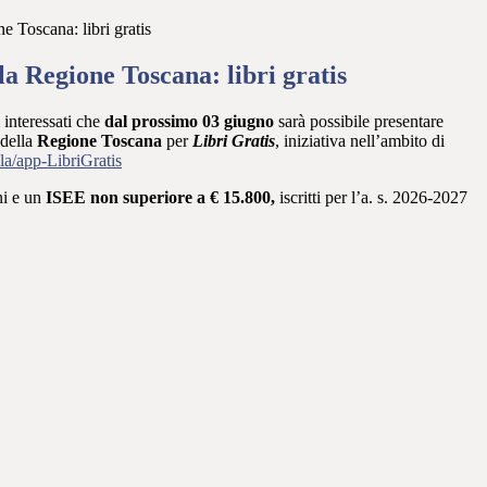
ne Toscana: libri gratis
lla Regione Toscana: libri gratis
i interessati che
dal prossimo 03 giugno
sarà possibile presentare
 della
Regione Toscana
per
Libri Grati
s
, iniziativa nell’ambito di
la/app-LibriGratis
ni e un
ISEE non superiore a € 15.800
,
iscritti per
l’a. s. 2026-2027