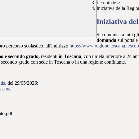
Le notizie
>
Iniziativa della Regio
Iniziativa de
Si comunica a tutti gl
domanda
sul portale
oro percorso scolastico, all'indirizzo
https://www.regione.toscana.it/scuo
imo e secondo grado
,
residenti
in Toscana
, con un’età inferiore a 24 an
o o secondo grado con sede
in Toscana o in una regione confinante.
tis.
del 29/05/2026;
oscana
.
uto.pdf