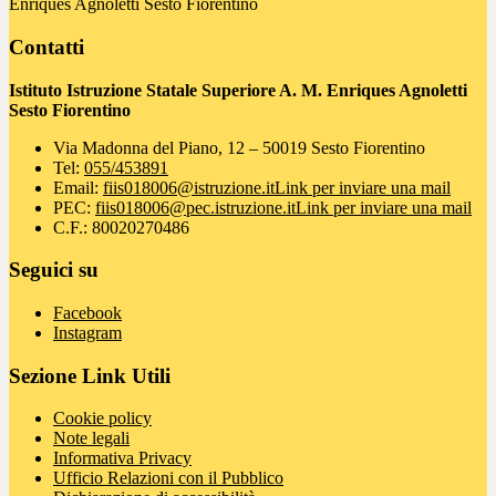
Enriques Agnoletti Sesto Fiorentino
Contatti
Istituto Istruzione Statale Superiore A. M. Enriques Agnoletti
Sesto Fiorentino
Via Madonna del Piano, 12 – 50019 Sesto Fiorentino
Tel:
055/453891
Email:
fiis018006@istruzione.it
Link per inviare una mail
PEC:
fiis018006@pec.istruzione.it
Link per inviare una mail
C.F.: 80020270486
Seguici su
Facebook
Instagram
Sezione Link Utili
Cookie policy
Note legali
Informativa Privacy
Ufficio Relazioni con il Pubblico