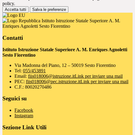
policy.
Accetta tutti
Salva le preferenze
Istituto Istruzione Statale Superiore A. M.
Enriques Agnoletti Sesto Fiorentino
Contatti
Istituto Istruzione Statale Superiore A. M. Enriques Agnoletti
Sesto Fiorentino
Via Madonna del Piano, 12 – 50019 Sesto Fiorentino
Tel:
055/453891
Email:
fiis018006@istruzione.it
Link per inviare una mail
PEC:
fiis018006@pec.istruzione.it
Link per inviare una mail
C.F.: 80020270486
Seguici su
Facebook
Instagram
Sezione Link Utili