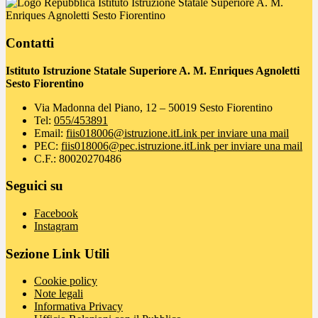
Istituto Istruzione Statale Superiore A. M.
Enriques Agnoletti Sesto Fiorentino
Contatti
Istituto Istruzione Statale Superiore A. M. Enriques Agnoletti
Sesto Fiorentino
Via Madonna del Piano, 12 – 50019 Sesto Fiorentino
Tel:
055/453891
Email:
fiis018006@istruzione.it
Link per inviare una mail
PEC:
fiis018006@pec.istruzione.it
Link per inviare una mail
C.F.: 80020270486
Seguici su
Facebook
Instagram
Sezione Link Utili
Cookie policy
Note legali
Informativa Privacy