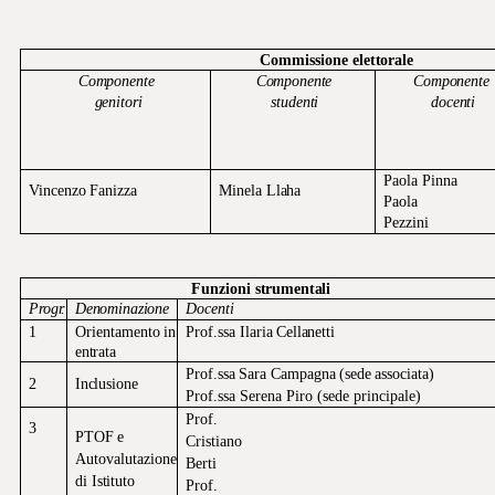
Commissione
elettorale
Componente
Componente
Componente
genitori
studenti
docenti
Paola Pinna
Vincenzo
Fanizza
Minela
Llaha
Paola
Pezzini
Funzioni
strumentali
Progr.
Denominazione
Docenti
1
Orientamento
in
Prof.ssa
Ilaria
Cellanetti
entrata
Prof.ssa
Sara
Campagna
(sede
associata)
2
Inclusione
Prof.ssa Serena Piro (sede principale)
Prof.
3
PTOF
e
Cristiano
Autovalutazione
Berti
di
Istituto
Prof.