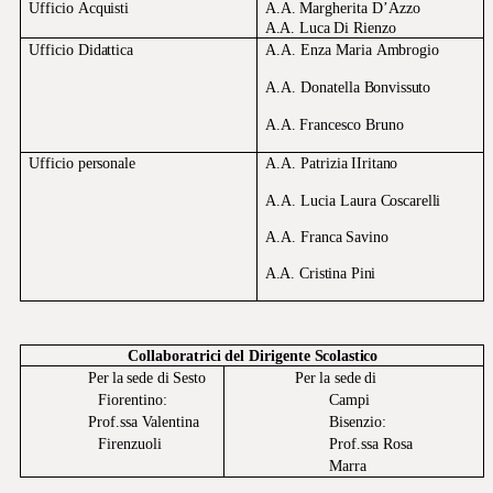
Ufficio
Acquisti
A.A.
Margherita
D’Azzo
A.A. Luca Di
Rienzo
Ufficio
Didattica
A.A.
Enza Maria
Ambrogio
A.A.
Donatella
Bonvissuto
A.A.
Francesco
Bruno
Ufficio
personale
A.A.
Patrizia
IIritano
A.A.
Lucia
Laura
Coscarelli
A.A.
Franca
Savino
A.A. Cristina Pini
Collaboratrici
del
Dirigente
Scolastico
Per
la
sede
di
Sesto
Per
la
sede
di
Fiorentino:
Campi
Prof.ssa Valentina
Bisenzio:
Firenzuoli
Prof.ssa Rosa
Marra