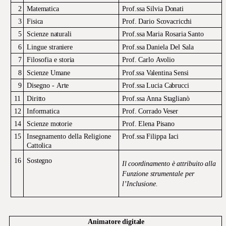
2
Matematica
Prof.ssa
Silvia
Donati
3
Fisica
Prof.
Dario
Scovacricchi
5
Scienze
naturali
Prof.ssa
Maria
Rosaria
Santo
6
Lingue
straniere
Prof.ssa
Daniela
Del
Sala
7
Filosofia e
storia
Prof.
Carlo
Avolio
8
Scienze
Umane
Prof.ssa
Valentina
Sensi
9
Disegno -
Arte
Prof.ssa
Lucia
Cabrucci
11
Diritto
Prof.ssa
Anna
Staglianò
12
Informatica
Prof.
Corrado
Veser
14
Scienze
motorie
Prof.
Elena
Pisano
15
Insegnamento
della
Religione
Prof.ssa
Filippa
Iaci
Cattolica
16
Sostegno
Il
coordinamento
è
attribuito
alla
Funzione strumentale per
l’Inclusione.
Animatore
digitale