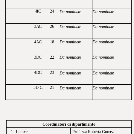
4IC
24
Da
nominare
Da
nominare
3AC
26
Da
nominare
Da
nominare
4AC
18
Da
nominare
Da
nominare
3DC
22
Da
nominare
Da
nominare
4DC
23
Da
nominare
Da
nominare
5D
C
21
Da
nominare
Da
nominare
Coordinatori
di
dipartimento
1
Lettere
Prof.
ssa
Roberta
Gomez