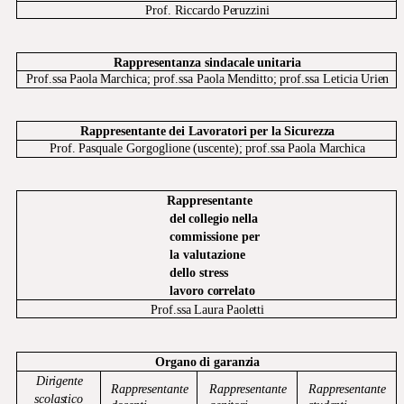
Prof.
Riccardo
Peruzzini
Rappresentanza
sindacale
unitaria
Prof.ssa
Paola
Marchica;
prof.ssa
Paola
Menditto;
prof.ssa
Leticia
Urien
Rappresentante
dei
Lavoratori
per
la
Sicurezza
Prof.
Pasquale
Gorgoglione
(uscente);
prof.ssa
Paola
Marchica
Rappresentante
del
collegio
nella
commissione per
la
valutazione
dello
stress
lavoro
correlato
Prof.ssa
Laura
Paoletti
Organo
di
garanzia
Dirigente
Rappresentante
Rappresentante
Rappresentante
scolastico