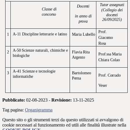
Tutor
assegnati
Docenti
Classe di
(Collegio
dei
concorso
docenti
in anno di
26/09/2025)
prova
Prof.
A-11
Discipline
letterarie
e
latino
1
Maria
Lubello
Giacomo
Rosa
A-50
Scienze
naturali,
chimiche
e
2
Flavia
Rita
Prof.ssa
Maria
biologiche
Argento
Chiara Colao
A-41
Scienze
e
tecnologie
3
Bartolomeo
Prof.
Corrado
informatiche
Perna
Veser
Pubblicato:
02-08-2023 -
Revisione:
13-11-2025
Tag pagina:
Organigramma
Questo sito o gli strumenti terzi da questo utilizzati si avvalgono di
cookie necessari al funzionamento ed utili alle finalità illustrate nella