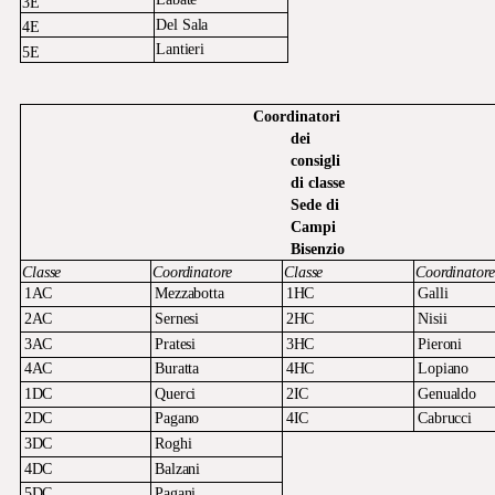
3E
Del
Sala
4E
Lantieri
5E
Coordinatori
dei
consigli
di
classe
Sede di
Campi
Bisenzio
Classe
Coordinatore
Classe
Coordinatore
1AC
Mezzabotta
1HC
Galli
2AC
Sernesi
2HC
Nisii
3AC
Pratesi
3HC
Pieroni
4AC
Buratta
4HC
Lopiano
1DC
Querci
2IC
Genualdo
2DC
Pagano
4IC
Cabrucci
3DC
Roghi
4DC
Balzani
5DC
Pagani