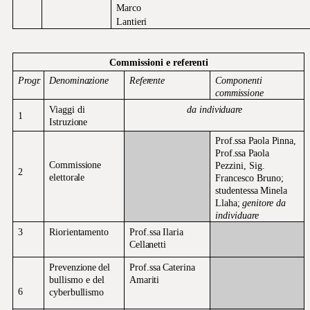
Marco
Lantieri
Commissioni e
referenti
Progr.
Denominazione
Referente
Componenti
commissione
Viaggi di
da
individuare
1
Istruzione
Prof.ssa
Paola
Pinna,
Prof.ssa
Paola
Commissione
Pezzini, Sig.
2
elettorale
Francesco Bruno;
studentessa
Minela
Llaha;
genitore da
individuare
3
Riorientamento
Prof.ssa
Ilaria
Cellanetti
Prevenzione
del
Prof.ssa
Caterina
bullismo e del
Amariti
6
cyberbullismo