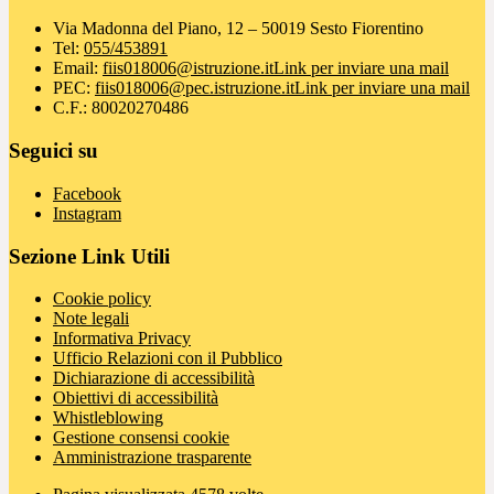
Via Madonna del Piano, 12 – 50019 Sesto Fiorentino
Tel:
055/453891
Email:
fiis018006@istruzione.it
Link per inviare una mail
PEC:
fiis018006@pec.istruzione.it
Link per inviare una mail
C.F.: 80020270486
Seguici su
Facebook
Instagram
Sezione Link Utili
Cookie policy
Note legali
Informativa Privacy
Ufficio Relazioni con il Pubblico
Dichiarazione di accessibilità
Obiettivi di accessibilità
Whistleblowing
Gestione consensi cookie
Amministrazione trasparente