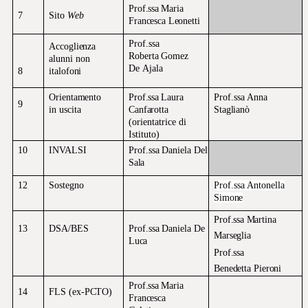
Prof.ssa
Maria
7
Sito
Web
Francesca Leonetti
Prof.ssa
Accoglienza
Roberta
Gomez
alunni non
De
Ajala
8
italofoni
Orientamento
Prof.ssa
Laura
Prof.ssa
Anna
9
in uscita
Canfarotta
Staglianò
(orientatrice di
Istituto)
10
INVALSI
Prof.ssa
Daniela
Del
Sala
12
Sostegno
Prof.ssa
Antonella
Simone
Prof.ssa
Martina
13
DSA/BES
Prof.ssa
Daniela
De
Marseglia
Luca
Prof.ssa
Benedetta
Pieroni
Prof.ssa
Maria
14
FLS
(ex-
PCTO)
Francesca