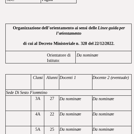
Organizzazione
dell’orientamento
ai
sensi
delle
Linee
guida
per
l’orientamento
di
cui
al
Decreto
Ministeriale
n.
328
del
22/12/2022.
Orientatore
di
Da
nominare
Istituto:
Classi
Alunni
Docenti
1
Docente
2
(eventuale)
Sede
Di
Sesto
Fiorentino
3A
27
Da
nominare
Da
nominare
4A
22
Da
nominare
Da
nominare
5A
25
Da
nominare
Da
nominare