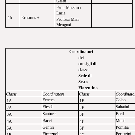
Galati
Prof. Massimo
Laria
15
Erasmus +
Prof.ssa Mara
Mengoni
Coordinatori
dei
consigli
di
classe
Sede di
Sesto
Fiorentino
Classe
Coordinatore
Classe
Coordinato
Ferrara
Colao
1A
1F
Fiesoli
Sabatini
2A
2F
Santucci
Berti
3A
3F
Bacci
Monti
4A
4F
Gentili
Pomilia
5A
5F
Firenzuoli
Peruzzini
1B
2G