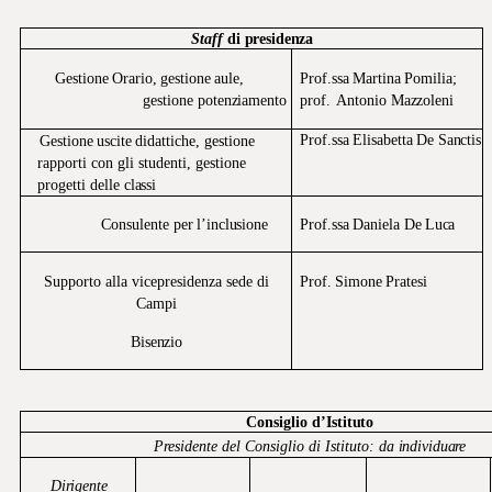
Staff
di
presidenza
Gestione
Orario,
gestione
aule,
Prof.ssa
Martina
Pomilia;
gestione
potenziamento
prof.
Antonio
Mazzoleni
Prof.ssa
Elisabetta
De
Sanctis
Gestione
uscite
didattiche,
gestione
rapporti con
gli
studenti,
gestione
progetti
delle
classi
Consulente
per
l’inclusione
Prof.ssa
Daniela
De
Luca
Supporto
alla
vicepresidenza
sede
di
Prof.
Simone
Pratesi
Campi
Bisenzio
Consiglio
d’Istituto
Presidente
del
Consiglio
di
Istituto:
da
individuare
Dirigente