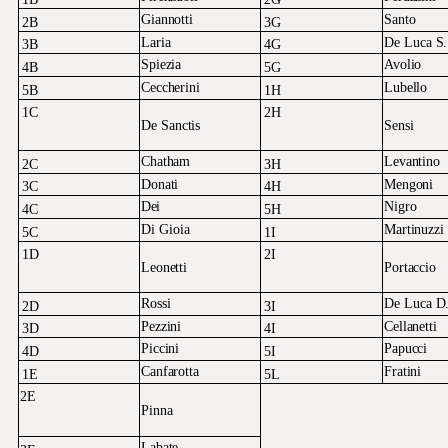
Giannotti
Santo
2B
3G
Laria
De
Luca
S.
3B
4G
Spiezia
Avolio
4B
5G
Ceccherini
Lubello
5B
1H
1C
2H
De
Sanctis
Sensi
Chatham
Levantino
2C
3H
Donati
Mengoni
3C
4H
Dei
Nigro
4C
5H
Di
Gioia
Martinuzzi
5C
1I
1D
2I
Leonetti
Portaccio
Rossi
De
Luca
D
2D
3I
Pezzini
Cellanetti
3D
4I
Piccini
Papucci
4D
5I
Canfarotta
Fratini
1E
5L
2E
Pinna
Labate