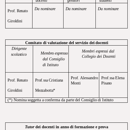
docenti
genitori
studenti
Da
nominare
Da
nominare
Da
nominare
Prof.
Renato
Giroldini
Comitato
di
valutazione
del
servizio
dei
docenti
Dirigente
Membri espressi dal
Membro
espresso
scolastico
Collegio dei
Docenti
dal Consiglio
di Istituto
Prof.
Alessandro
Prof.ssa
Elena
Prof.
Renato
Prof.ssa
Cristiana
Monti
Pisano
Giroldini
Mezzabotta*
(*)
Nomina
soggetta
a
conferma
da
parte
del
Consiglio
di
Istituto
Tutor
dei
docenti
in
anno
di
formazione
e
prova