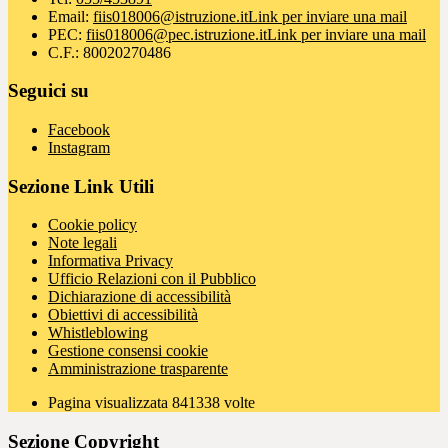
Email:
fiis018006@istruzione.it
Link per inviare una mail
PEC:
fiis018006@pec.istruzione.it
Link per inviare una mail
C.F.: 80020270486
Seguici su
Facebook
Instagram
Sezione Link Utili
Cookie policy
Note legali
Informativa Privacy
Ufficio Relazioni con il Pubblico
Dichiarazione di accessibilità
Obiettivi di accessibilità
Whistleblowing
Gestione consensi cookie
Amministrazione trasparente
Pagina visualizzata
841338
volte
Sezione Copyright