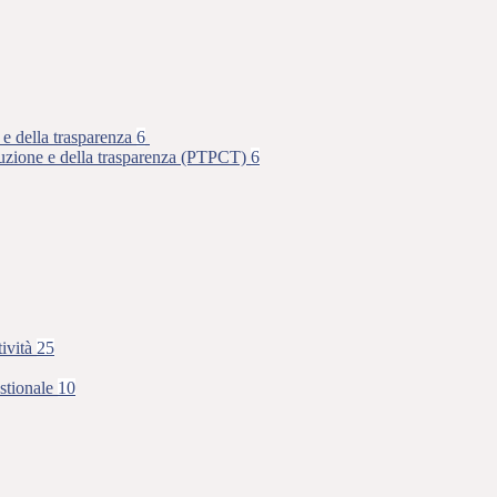
 e della trasparenza
6
rruzione e della trasparenza (PTPCT)
6
tività
25
stionale
10