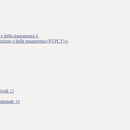
 e della trasparenza
6
rruzione e della trasparenza (PTPCT)
6
tività
25
stionale
10