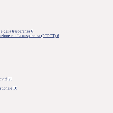
 e della trasparenza
6
rruzione e della trasparenza (PTPCT)
6
tività
25
stionale
10