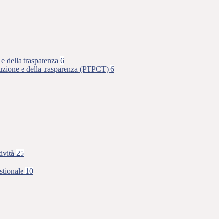
 e della trasparenza
6
rruzione e della trasparenza (PTPCT)
6
tività
25
stionale
10