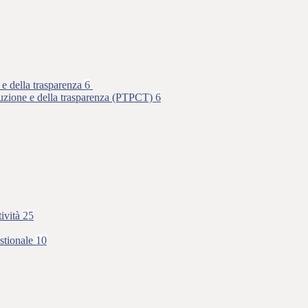
 e della trasparenza
6
rruzione e della trasparenza (PTPCT)
6
tività
25
stionale
10