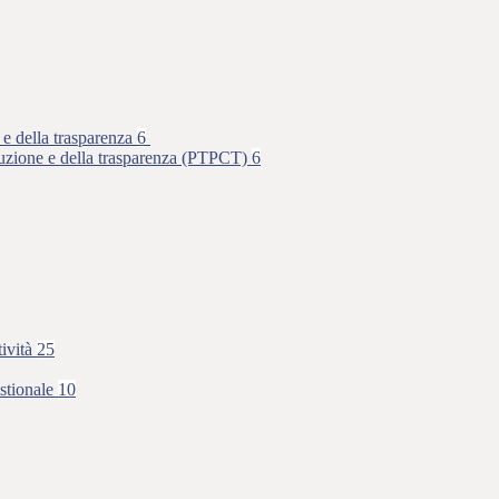
 e della trasparenza
6
rruzione e della trasparenza (PTPCT)
6
tività
25
stionale
10