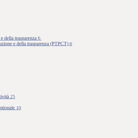
 e della trasparenza
6
rruzione e della trasparenza (PTPCT)
6
tività
25
stionale
10