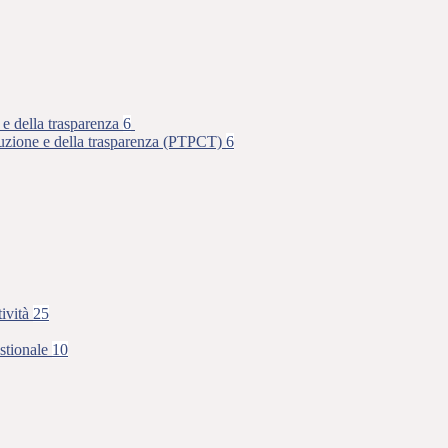
 e della trasparenza
6
rruzione e della trasparenza (PTPCT)
6
tività
25
stionale
10