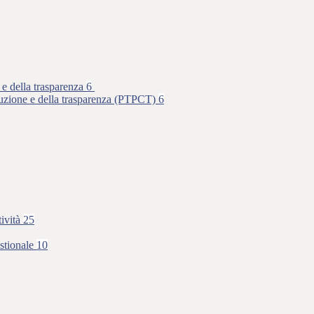
 e della trasparenza
6
rruzione e della trasparenza (PTPCT)
6
tività
25
stionale
10