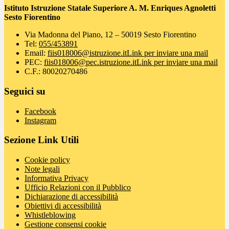
Istituto Istruzione Statale Superiore A. M. Enriques Agnoletti
Sesto Fiorentino
Via Madonna del Piano, 12 – 50019 Sesto Fiorentino
Tel:
055/453891
Email:
fiis018006@istruzione.it
Link per inviare una mail
PEC:
fiis018006@pec.istruzione.it
Link per inviare una mail
C.F.: 80020270486
Seguici su
Facebook
Instagram
Sezione Link Utili
Cookie policy
Note legali
Informativa Privacy
Ufficio Relazioni con il Pubblico
Dichiarazione di accessibilità
Obiettivi di accessibilità
Whistleblowing
Gestione consensi cookie