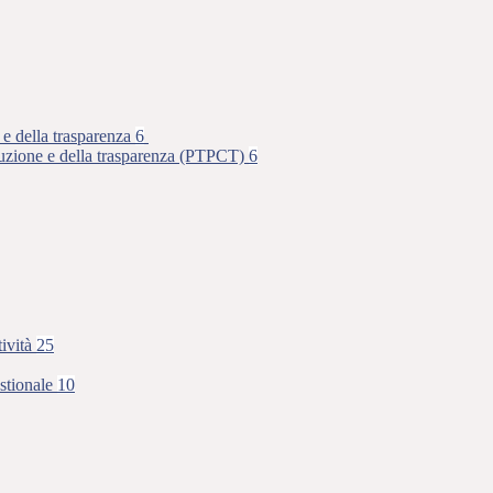
 e della trasparenza
6
rruzione e della trasparenza (PTPCT)
6
tività
25
stionale
10